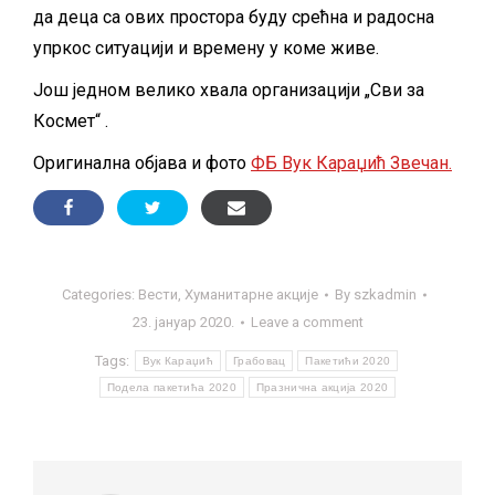
да деца са ових простора буду срећна и радосна
упркос ситуацији и времену у коме живе.
Још једном велико хвала организацији „Сви за
Космет“ .
Оригинална објава и фото
ФБ Вук Караџић Звечан
.
Categories:
Вести
,
Хуманитарне акције
By
szkadmin
23. јануар 2020.
Leave a comment
Tags:
Вук Караџић
Грабовац
Пакетићи 2020
Подела пакетића 2020
Празнична акција 2020