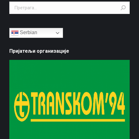
Search:
Serbian
Пријатељи организације