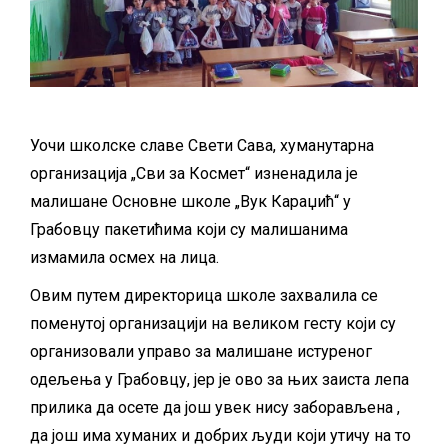
Уочи школске славе Свети Сава, хуманутарна
организација „Сви за Космет“ изненадила је
малишане Основне школе „Вук Караџић“ у
Грабовцу пакетићима који су малишанима
измамила осмех на лица.
Овим путем директорица школе захвалила се
поменутој организацији на великом гесту који су
организовали управо за малишане истуреног
одељења у Грабовцу, јер је ово за њих заиста лепа
прилика да осете да још увек нису заборављена ,
да још има хуманих и добрих људи који утичу на то