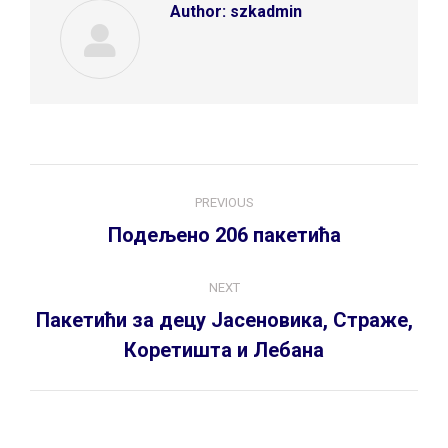
Author:
szkadmin
Post
PREVIOUS
navigation
Previous
Подељено 206 пакетића
post:
NEXT
Пакетићи за децу Јасеновика, Страже,
Next
Коретишта и Лебана
post: