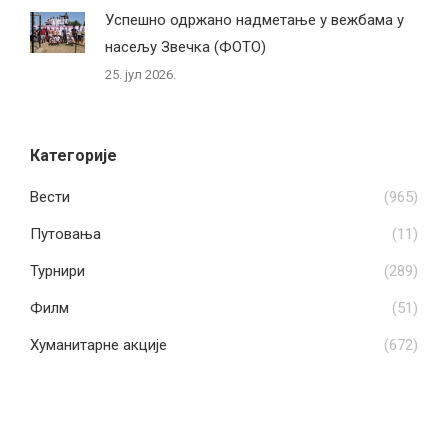
Успешно одржано надметање у вежбама у
насељу Звечка (ФОТО)
25. јул 2026.
Категорије
Вести
(965)
Путовања
(11)
Турнири
(289)
Филм
(51)
Хуманитарне акције
(672)