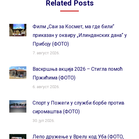
Related Posts
Филм „Сви за Космет, ма где били“
приказан у оквиру „Илинданских дана“ у
Прибоју (ФОТО)
7. август 2026.
Васкршња акција 2026 – Стигла помоћ
Пржићима (ФОТО)
6. август 2026.
Спорт у Пожеги у служби борбе против
сиромаштва (ФОТО)
30. јул 2026.
Лепо дружење у Врелу код Уба (ФОТО,