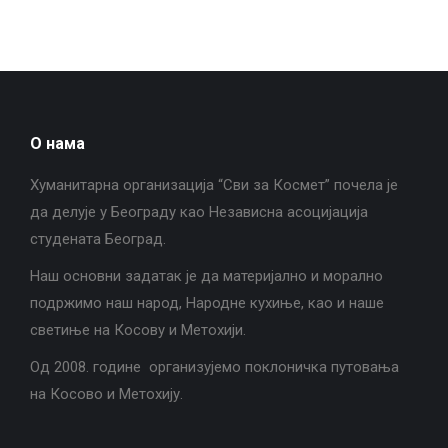
О нама
Хуманитарна организација “Сви за Космет” почела је
да делује у Београду као Независна асоцијација
студената Београд.
Наш основни задатак је да материјално и морално
подржимо наш народ, Народне кухиње, као и наше
светиње на Косову и Метохији.
Од 2008. године организујемо поклоничка путовања
на Косово и Метохију.