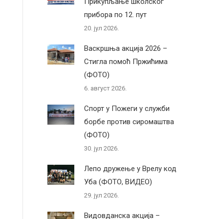
Прикупљање школског
прибора по 12. пут
20. јул 2026.
Васкршња акција 2026 –
Стигла помоћ Пржићима
(ФОТО)
6. август 2026.
Спорт у Пожеги у служби
борбе против сиромаштва
(ФОТО)
30. јул 2026.
Лепо дружење у Врелу код
Уба (ФОТО, ВИДЕО)
29. јул 2026.
Видовданска акција –