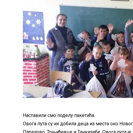
Наставили смо поделу пакетића.
Овога пута су их добила деца из места око Ново
Паралово, Трњићевце и Танкизабе. Овога пута је