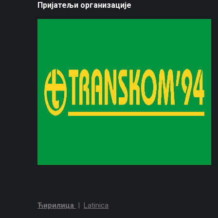
Пријатељи организације
Ћирилица
|
Latinica