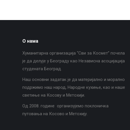
О нама
Хуманитарна организација “Сви за Космет” почела
је да делује у Београду као Независна асоцијација
студената Београд.
Наш основни задатак је да материјално и морално
подржимо наш народ, Народне кухиње, као и наше
светиње на Косову и Метохији.
Од 2008. године организујемо поклоничка
путовања на Косово и Метохију.