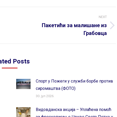
NEXT
Пакетићи за малишане из
Next
Грабовца
post:
ated Posts
Спорт у Пожеги у служби борбе против
сиромаштва (ФОТО)
30. јул 2026.
Видовданска акција – Уплаћена помоћ
за фрескописање Цркве Свете Петке у