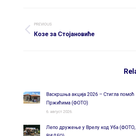
Post
navigation
PREVIOUS
Previous
Козе за Стојановиће
post:
Rel
Васкршња акција 2026 – Стигла помоћ
Пржићима (ФОТО)
6. август 2026.
Лепо дружење у Врелу код Уба (ФОТО,
ВИДЕО)