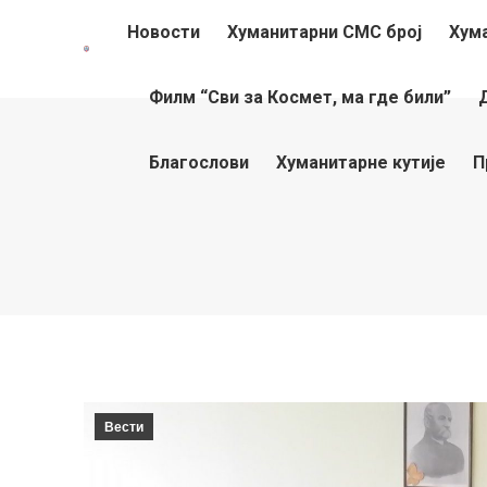
Новости
Хуманитарни СМС број
Хум
Филм “Сви за Космет, ма где били”
Благослови
Хуманитарне кутије
П
Вести