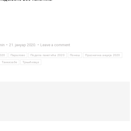
min
21. јануар 2020.
Leave a comment
020
Паралово
Подела пакетића 2020
Понеш
Празнична акција 2020
Танкизабе
Трњићевце