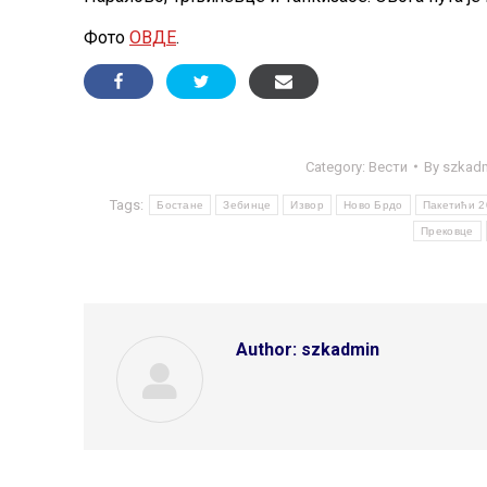
Фото
ОВДЕ
.
Category:
Вести
By
szkad
Tags:
Бостане
Зебинце
Извор
Ново Брдо
Пакетићи 2
Прековце
Author:
szkadmin