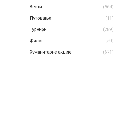
Вести
(964)
Путовања
(11)
Турнири
(289)
Филм
(50)
Хуманитарне акције
(671)