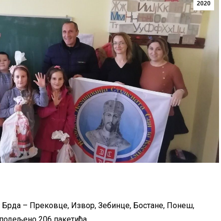
2020
г Брда – Прековце, Извор, Зебинце, Бостане, Понеш,
 подељено 206 пакетића.