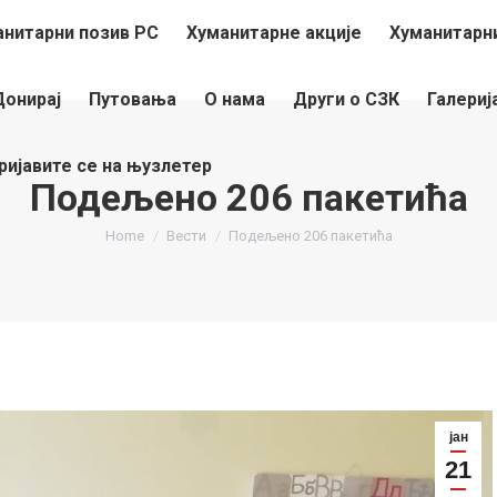
анитарни позив РС
Хуманитарне акције
Хуманитарни
Донирај
Путовања
О нама
Други о СЗК
Галериј
ријавите се на њузлетер
Подељено 206 пакетића
You are here:
Home
Вести
Подељено 206 пакетића
јан
21