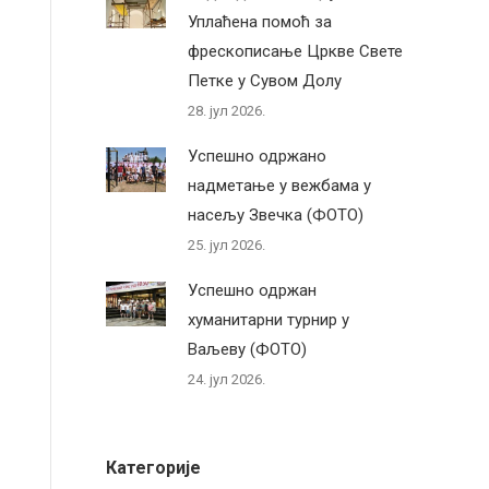
Уплаћена помоћ за
фрескописање Цркве Свете
Петке у Сувом Долу
28. јул 2026.
Успешно одржано
надметање у вежбама у
насељу Звечка (ФОТО)
25. јул 2026.
Успешно одржан
хуманитарни турнир у
Ваљеву (ФОТО)
24. јул 2026.
Категорије