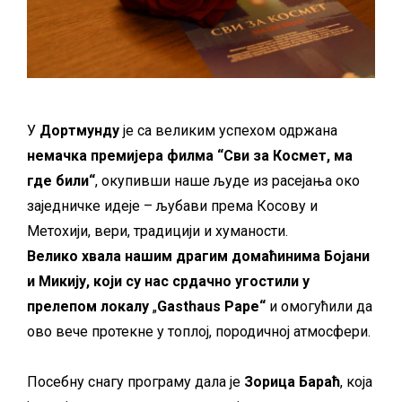
У
Дортмунду
је са великим успехом одржана
немачка премијера филма “Сви за Космет, ма
где били“
, окупивши наше људе из расејања око
заједничке идеје – љубави према Косову и
Метохији, вери, традицији и хуманости.
Велико хвала нашим драгим домаћинима Бојани
и Микију, који су нас срдачно угостили у
прелепом локалу
„
Gasthaus Pape“
и омогућили да
ово вече протекне у топлој, породичној атмосфери.
Посебну снагу програму дала је
Зорица Бараћ
, која