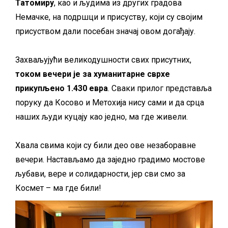
Татомиру
, као и људима из других градова
Немачке, на подршци и присуству, који су својим
присуством дали посебан значај овом догађају.
Захваљујући великодушности свих присутних,
током вечери је за хуманитарне сврхе
прикупљено 1.430 евра
. Сваки прилог представља
поруку да Косово и Метохија нису сами и да срца
наших људи куцају као једно, ма где живели.
Хвала свима који су били део ове незаборавне
вечери. Настављамо да заједно градимо мостове
љубави, вере и солидарности, јер сви смо за
Космет – ма где били!