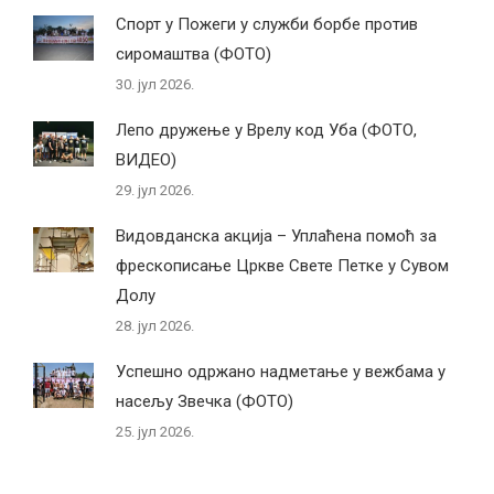
Спорт у Пожеги у служби борбе против
сиромаштва (ФОТО)
30. јул 2026.
Лепо дружење у Врелу код Уба (ФОТО,
ВИДЕО)
29. јул 2026.
Видовданска акција – Уплаћена помоћ за
фрескописање Цркве Свете Петке у Сувом
Долу
28. јул 2026.
Успешно одржано надметање у вежбама у
насељу Звечка (ФОТО)
25. јул 2026.