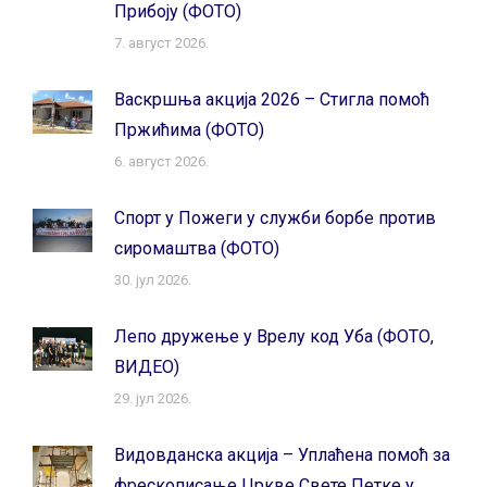
Прибоју (ФОТО)
7. август 2026.
Васкршња акција 2026 – Стигла помоћ
Пржићима (ФОТО)
6. август 2026.
Спорт у Пожеги у служби борбе против
сиромаштва (ФОТО)
30. јул 2026.
Лепо дружење у Врелу код Уба (ФОТО,
ВИДЕО)
29. јул 2026.
Видовданска акција – Уплаћена помоћ за
фрескописање Цркве Свете Петке у