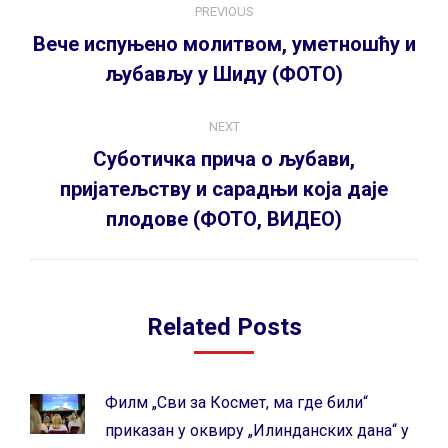
PREVIOUS
navigation
Вече испуњено молитвом, уметношћу и
Previous
љубављу у Шиду (ФОТО)
post:
NEXT
Суботичка прича о љубави,
Next
пријатељству и сарадњи која даје
post:
плодове (ФОТО, ВИДЕО)
Related Posts
Филм „Сви за Космет, ма где били“
приказан у оквиру „Илинданских дана“ у