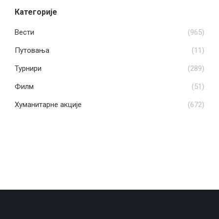
Категорије
Вести
(965)
Путовања
(11)
Турнири
(289)
Филм
(51)
Хуманитарне акције
(672)