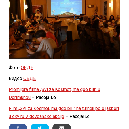
Фото
ОВДЕ
.
Видео
ОВДЕ
.
Premijera filma „Svi za Kosmet, ma gde bili” u
Dortmundu
– Расејање
Film „Svi za Kosmet, ma gde bili” na turneji po dijaspori
u okviru Vidovdanske akcije
– Расејање