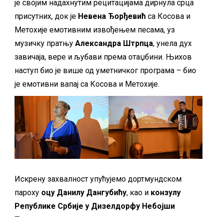
је својим надахнутим рецитацијама дирнула срца
присутних, док је
Невена Ђорђевић
са Косова и
Метохије емотивним извођењем песама, уз
музичку пратњу
Александра Штрпца
, унела дух
завичаја, вере и љубави према отаџбини. Њихов
наступ био је више од уметничког програма – био
је емотивни вапај са Косова и Метохије.
Искрену захвалност упућујемо дортмундском
пароху
оцу Данилу Дангубићу
, као и
конзулу
Републике Србије у Дизелдорфу Небојши