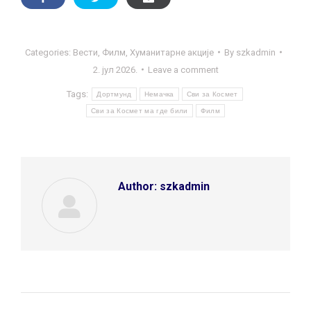
Categories:
Вести
,
Филм
,
Хуманитарне акције
By
szkadmin
2. јул 2026.
Leave a comment
Tags:
Дортмунд
Немачка
Сви за Космет
Сви за Космет ма где били
Филм
Author:
szkadmin
Post