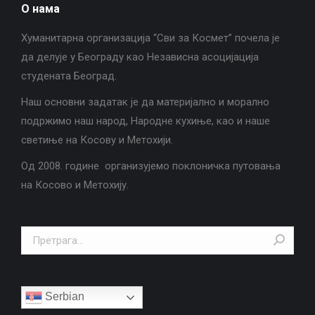
О нама
Хуманитарна организација “Сви за Космет” почела је
да делује у Београду као Независна асоцијација
студената Београд.
Наш основни задатак је да материјално и морално
подржимо наш народ, Народне кухиње, као и наше
светиње на Косову и Метохији.
Од 2008. године организујемо поклоничка путовања
на Косово и Метохију.
Search:
Serbian