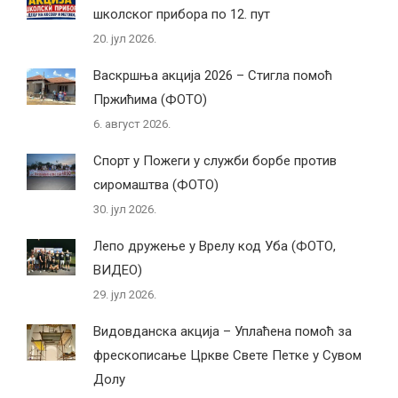
школског прибора по 12. пут
20. јул 2026.
Васкршња акција 2026 – Стигла помоћ
Пржићима (ФОТО)
6. август 2026.
Спорт у Пожеги у служби борбе против
сиромаштва (ФОТО)
30. јул 2026.
Лепо дружење у Врелу код Уба (ФОТО,
ВИДЕО)
29. јул 2026.
Видовданска акција – Уплаћена помоћ за
фрескописање Цркве Свете Петке у Сувом
Долу