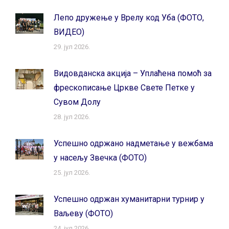
Лепо дружење у Врелу код Уба (ФОТО,
ВИДЕО)
29. јул 2026.
Видовданска акција – Уплаћена помоћ за
фрескописање Цркве Свете Петке у
Сувом Долу
28. јул 2026.
Успешно одржано надметање у вежбама
у насељу Звечка (ФОТО)
25. јул 2026.
Успешно одржан хуманитарни турнир у
Ваљеву (ФОТО)
24. јул 2026.