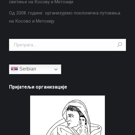
светиње на Косову и Метохији.
Од 2008. године организујемо поклоничка путовања
на Косово и Метохију.
Search:
Serbian
Пријатељи организације