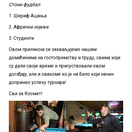
Стони фудбал
1. Шериф Ашања
2. Афрички нојеви
3. Студенти
Овом приликом се захваљујемо нашим
домаћинима на гостопримству и труду, свима који
су дали своје време и присуствовали овом
догађају, али и свакоме ко је на било који начин
допринео успеху турнира!
Сви за Космет!