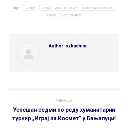
Tags:
Билијар
Добој
Играј за Космет
Папир камен маказе
Пикадо
Стони фудбал
Author:
szkadmin
Post
PREVIOUS
navigation
Успешан седми по реду хуманитарни
Previous
турнир „Играј за Космет“ у Бањалуци!
post: