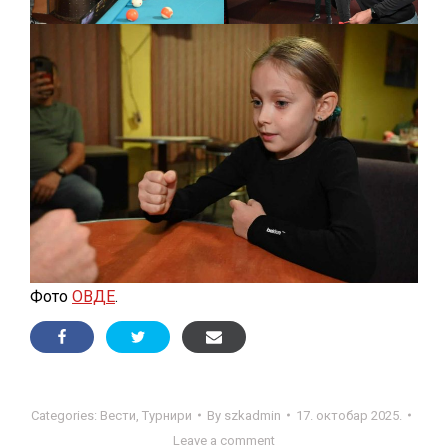
Фото
ОВДЕ
.
Categories:
Вести
,
Турнири
By
szkadmin
17. октобар 2025.
Leave a comment