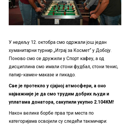
У недељу 12. октобра смо одржали још један
хуманитарни турнир „Играј за Космет“ у Добоју.
Поново смо се дружили у Спорт кафеу, а од
дисциплина смо имали стони фудбал, стони тенис,
папир-камен-маказе и пикадо.
Све је протекло у сјајној атмосфери, а оно
најважније је да смо трудим добрих људи и
уплатама донатора, сакупили укупно 2.104КМ!
Након велике борбе прва три места по
категоријама освојили су следећи такмичари: