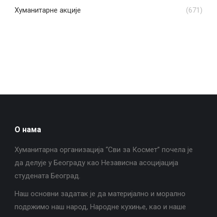
Хуманитарне акције
(671)
О нама
Хуманитарна организација “Сви за Космет” почела је
да делује у Београду као Независна асоцијација
студената Београд.
Наш основни задатак је да материјално и морално
подржимо наш народ, Народне кухиње, као и наше