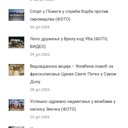
Спорт у Пожеги у служби борбе против
сиромаштва (ФОТО)
30. јул 2026.
Лепо дружење у Врелу код Уба (ФОТО,
ВИДЕО)
29. јул 2026.
Видовданска акција – Уплаћена помоћ за
фрескописање Цркве Свете Петке у Сувом
Долу
28. јул 2026.
Успешно одржано надметање у вежбама у
насељу Звечка (ФОТО)
25. јул 2026.