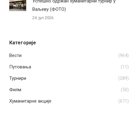
Успешно одржан хуманитарни турнир у
Ваљеву (ФОТО)
24. јул 2026.
Категорије
Вести
(964)
Путовања
(11)
Турнири
(289)
Филм
(50)
Хуманитарне акције
(671)