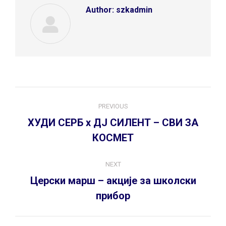
Author:
szkadmin
Post
PREVIOUS
navigation
ХУДИ СЕРБ x ДЈ СИЛЕНТ – СВИ ЗА
Previous
КОСМЕТ
post:
NEXT
Церски марш – акције за школски
Next
прибор
post: