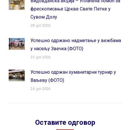
Видовданска акција – Уплаћена помоћ за
фрескописање Цркве Свете Петке у
Сувом Долу
28. јул 2026.
Успешно одржано надметање у вежбама
у насељу Звечка (ФОТО)
25. јул 2026.
Успешно одржан хуманитарни турнир у
Ваљеву (ФОТО)
24. јул 2026.
Оставите одговор