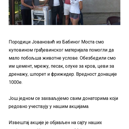
Породици Јовановић из Бабиног Моста смо
куповином грађевинског материјала помогли да
мало побољша животне услове. Обезбедили смо
им цемент, мрежу, песак, олуке за кров, цеви за
дренажу, шпорет и фрижидер. Вредност донације
1000е.
Још једном се захваљујемо свим донаторима који
редовно учествују у нашим акцијама.
Извештај акције је објављен на сајту наших