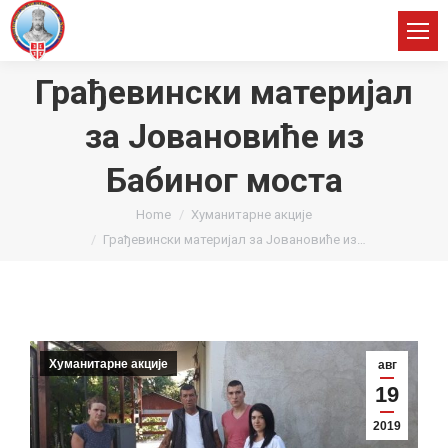
Грађевински материјал
за Јовановиће из
Бабиног моста
You are here:
Home
Хуманитарне акције
Грађевински материјал за Јовановиће из…
Хуманитарне акције
авг
19
2019