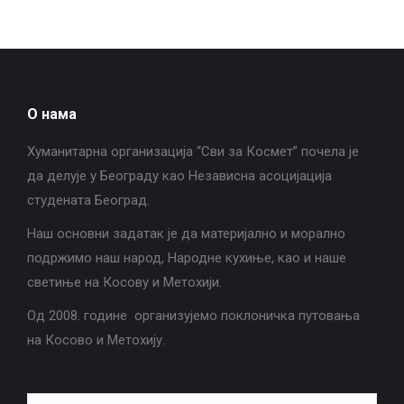
О нама
Хуманитарна организација “Сви за Космет” почела је
да делује у Београду као Независна асоцијација
студената Београд.
Наш основни задатак је да материјално и морално
подржимо наш народ, Народне кухиње, као и наше
светиње на Косову и Метохији.
Од 2008. године организујемо поклоничка путовања
на Косово и Метохију.