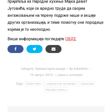
пријатеља из Народне кухиње Мајка девет
Југовића, који се вредно труде да својим
ангажовањем на терену подрже наше и акције
других организација, и тиме помогну оне породице
којима је то неопходно.
Више информација погледајте
ОВДЕ
.
Category:
Хуманитарне акције
By
szkadmin
19. август 2019.
Leave a comment
Tags:
Бабин Мост
грађевински материјач
Јовановић
Народне кухиње