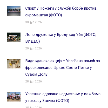
Спорт у Пожеги у служби борбе против
сиромаштва (ФОТО)
30. јул 2026.
Лепо дружење у Врелу код Уба (ФОТО,
ВИДЕО)
29. јул 2026.
Видовданска акција – Уплаћена помоћ за
фрескописање Цркве Свете Петке у
Сувом Долу
28. јул 2026.
Успешно одржано надметање у вежбама
у насељу Звечка (ФОТО)
25. јул 2026.