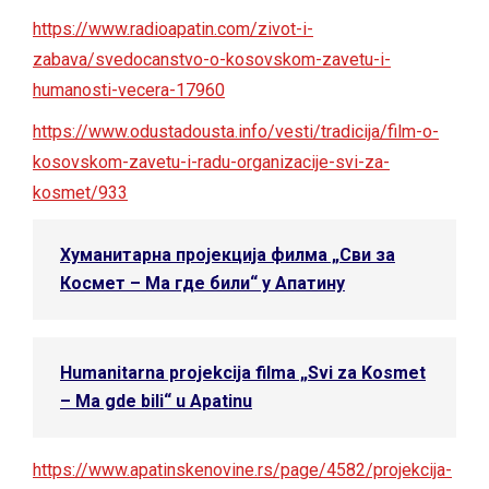
https://www.radioapatin.com/zivot-i-
zabava/svedocanstvo-o-kosovskom-zavetu-i-
humanosti-vecera-17960
https://www.odustadousta.info/vesti/tradicija/film-o-
kosovskom-zavetu-i-radu-organizacije-svi-za-
kosmet/933
Хуманитарна пројекција филма „Сви за
Космет – Ма где били“ у Апатину
Humanitarna projekcija filma „Svi za Kosmet
– Ma gde bili“ u Apatinu
https://www.apatinskenovine.rs/page/4582/projekcija-