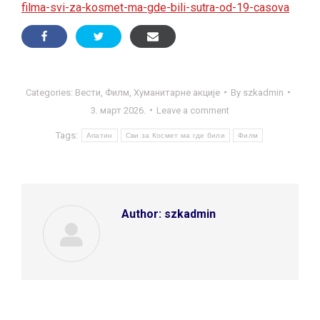
filma-svi-za-kosmet-ma-gde-bili-sutra-od-19-casova
Categories:
Вести
,
Филм
,
Хуманитарне акције
By
szkadmin
3. март 2026.
Leave a comment
Tags:
Апатин
Сви за Космет ма где били
Филм
Author:
szkadmin