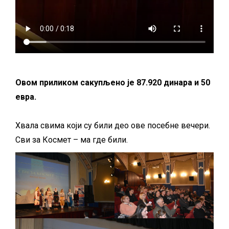
Овом приликом сакупљено је 87.920 динара и 50
евра.
Хвала свима који су били део ове посебне вечери.
Сви за Космет – ма где били.