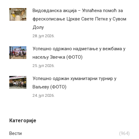
Видовданска акција – Уплаћена помоћ за
фрескописање Цркве Свете Петке у Сувом
Долу
28. јул 2026.
Успешно одржано надметање у вежбама у
насељу Звечка (ФОТО)
25. јул 2026.
Успешно одржан хуманитарни турнир у
Ваљеву (ФОТО)
24. јул 2026.
Категорије
Вести
(964)