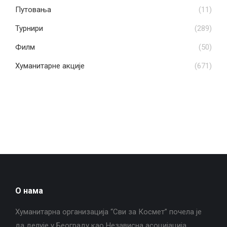
Путовања
(11)
Турнири
(289)
Филм
(50)
Хуманитарне акције
(671)
О нама
Хуманитарна организација “Сви за Космет” почела је
да делује у Београду као Независна асоцијација