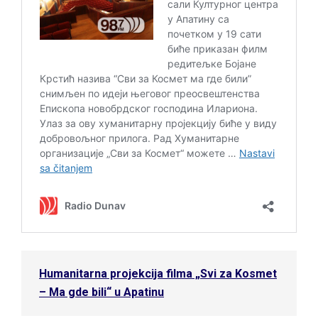
Humanitarna projekcija filma „Svi za Kosmet
– Ma gde bili“ u Apatinu