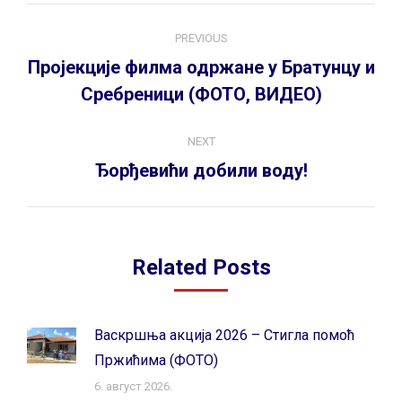
Post
PREVIOUS
navigation
Пројекције филма одржане у Братунцу и
Previous
Сребреници (ФОТО, ВИДЕО)
post:
NEXT
Next
Ђорђевићи добили воду!
post:
Related Posts
Васкршња акција 2026 – Стигла помоћ
Пржићима (ФОТО)
6. август 2026.