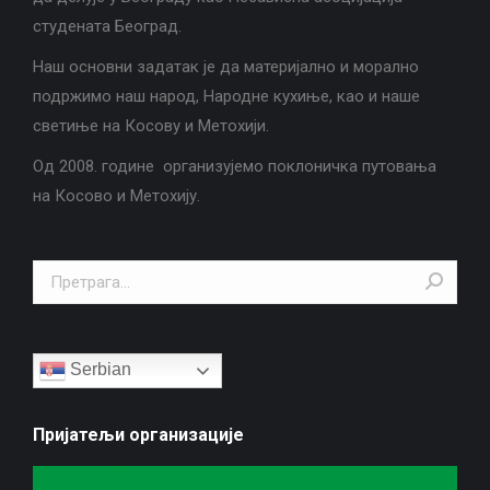
студената Београд.
Наш основни задатак је да материјално и морално
подржимо наш народ, Народне кухиње, као и наше
светиње на Косову и Метохији.
Од 2008. године организујемо поклоничка путовања
на Косово и Метохију.
Search:
Serbian
Пријатељи организације