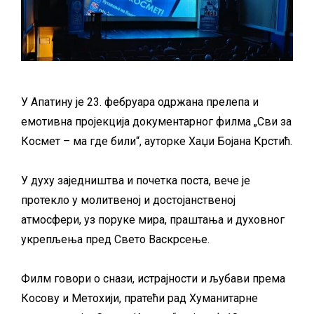
У Апатину је 23. фебруара одржана прелепа и
емотивна пројекција документарног филма „Сви за
Космет – ма где били“, ауторке Хаџи Бојана Крстић.
У духу заједништва и почетка поста, вече је
протекло у молитвеној и достојанственој
атмосфери, уз поруке мира, праштања и духовног
укрепљења пред Свето Васкрсење.
Филм говори о снази, истрајности и љубави према
Косову и Метохији, пратећи рад Хуманитарне