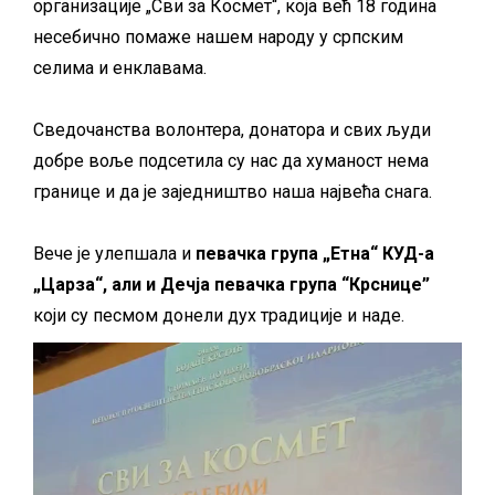
организације „Сви за Космет“, која већ 18 година
несебично помаже нашем народу у српским
селима и енклавама.
Сведочанства волонтера, донатора и свих људи
добре воље подсетила су нас да хуманост нема
границе и да је заједништво наша највећа снага.
Вече је улепшала и
певачка група „Етна“ КУД-а
„Царза“, али и Дечја певачка група “Крснице”
који су песмом донели дух традиције и наде.