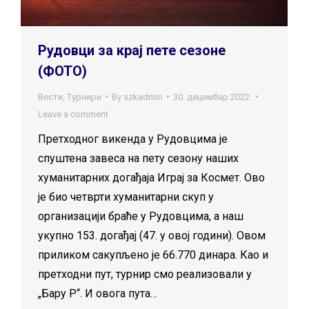
Рудовци за крај пете сезоне
(ФОТО)
Вести
,
Турнири
By
szkadmin
30. децембар 2022.
Leave a comment
Претходног викенда у Рудовцима је
спуштена завеса на пету сезону наших
хуманитарних догађаја Играј за Космет. Ово
је био четврти хуманитарни скуп у
организацији браће у Рудовцима, а наш
укупно 153. догађај (47. у овој години). Овом
приликом сакупљено је 66.770 динара. Као и
претходни пут, турнир смо реализовали у
„Бару Р“. И овога пута…