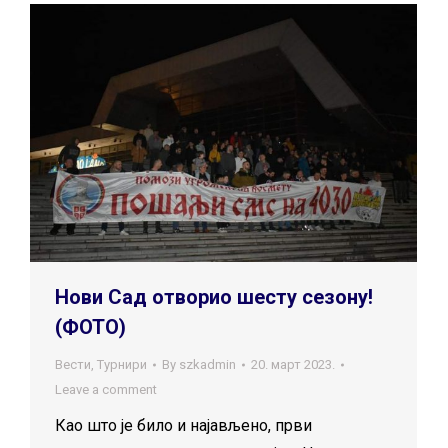
Нови Сад отворио шесту сезону!
(ФОТО)
Вести
,
Турнири
By
szkadmin
20. март 2023.
Leave a comment
Као што је било и најављено, први