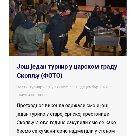
Још један турнир у царском граду
Скопљу (ФОТО)
Вести
,
Турнири
By
szkadmin
8. децембар 2022.
Leave a comment
Претходног викенда одржали смо и још
један турнир у старој српској престоници
Скопљу.И ове године сакупили смо се како
бисмо се хуманитарно надметали у стоном