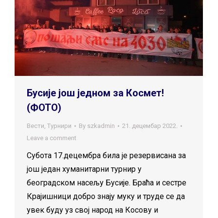
Бусије још једном за Космет!
(ФОТО)
Вести
,
Турнири
By
szkadmin
21. децембар 2022.
Leave a comment
Субота 17.децембра била је резервисана за
још један хуманитарни турнир у
београдском насељу Бусије. Браћа и сестре
Крајишници добро знају муку и труде се да
увек буду уз свој народ на Косову и