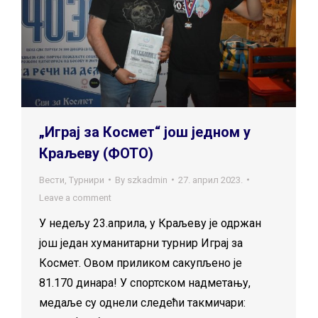
„Играј за Космет“ још једном у
Краљеву (ФОТО)
Вести
,
Турнири
By
szkadmin
27. април 2023.
Leave a comment
У недељу 23.априла, у Краљеву је одржан
још један хуманитарни турнир Играј за
Космет. Овом приликом сакупљено је
81.170 динара! У спортском надметању,
медаље су однели следећи такмичари: