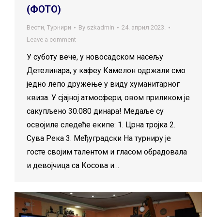
(ФОТО)
Вести
,
Турнири
By
szkadmin
24. април 2023.
Leave a comment
У суботу вече, у новосадском насељу
Детелинара, у кафеу Камелон одржали смо
једно лепо дружење у виду хуманитарног
квиза. У сјајној атмосфери, овом приликом је
сакупљено 30.080 динара! Медаље су
освојиле следеће екипе: 1. Црна тројка 2.
Сува Река 3. Међуградски На турниру је
госте својим талентом и гласом обрадовала
и девојчица са Косова и…