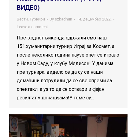
ВИДЕО)
Вести
,
Турнири
By
szkadmin
14. децембар 2022.
Leave a comment
Претходног викенда одржали смо наш
151.хуманитарни турнир Играј за Космет, а
после неколико година паузе опет се играло
у Новом Саду, у клубу Медисон! У данима
пре турнира, видело се да су се наши
домаћини потрудили да се све спреми за
спектакл, а уз то да се оствари и сјајан
резултат у донацијама!У томе су…