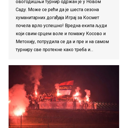
овогодишњи турнир одржан је у Новом
Саду. Може се рећи да је шеста сезона
хуманитарних догађаја Играј за Космет
почела врло успешно! Вредна екипа људи
који свим срцем воле и помажу Косово и
Метохију, потрудила се да и пре и на самом
турниру све протекне како треба и…