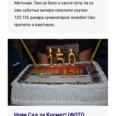
Метохији. Тако је било и овога пута, па се
ове суботње вечери сакупило укупно
120.130 динара хуманитарне помоћи! Ово
прелепо и емотивно…
Нови Сад за Космет! (ФОТО,