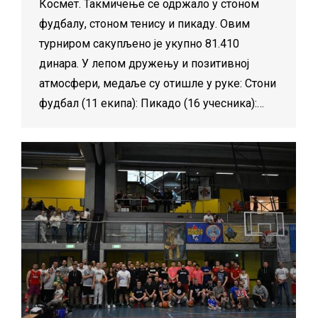
Космет. Такмичење се одржало у стоном
фудбалу, стоном тенису и пикаду. Овим
турниром сакупљено је укупно 81.410
динара. У лепом дружењу и позитивној
атмосфери, медаље су отишле у руке: Стони
фудбал (11 екипа): Пикадо (16 учесника):…