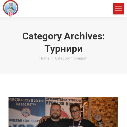
Category Archives:
Турнири
You are here:
Home
Category "Турнири"