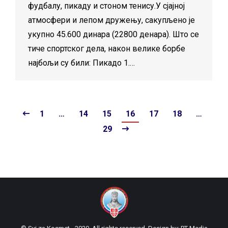
фудбалу, пикаду и стоном тенису.У сјајној
атмосфери и лепом дружењу, сакупљено је
укупно 45.600 динара (22800 денара). Што се
тиче спортског дела, након велике борбе
најбољи су били: Пикадо 1.…
1
…
14
15
16
17
18
…
29