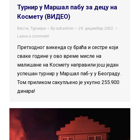
Турнир у Маршал пабу за децу на
Космету (ВИДЕО)
Вести
,
Турнири
By
szkadmin
29. децембар 2022.
Leave a comment
Претходног викенда су браћа и сестре који
сваке године у ово време мисле на
малишане на Космету направили још један
успешан турнир у Маршал паб-у у Београду.
Том приликом сакупљено је укупно 255.900
динара!