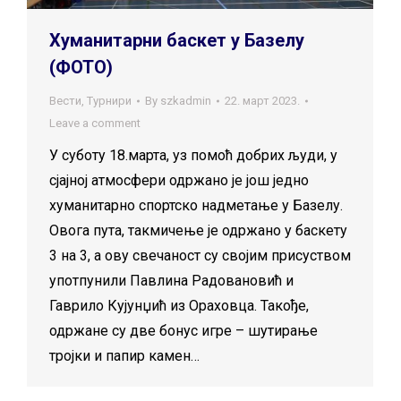
Хуманитарни баскет у Базелу
(ФОТО)
Вести
,
Турнири
By
szkadmin
22. март 2023.
Leave a comment
У суботу 18.марта, уз помоћ добрих људи, у
сјајној атмосфери одржано је још једно
хуманитарно спортско надметање у Базелу.
Овога пута, такмичење је одржано у баскету
3 на 3, а ову свечаност су својим присуством
употпунили Павлина Радовановић и
Гаврило Кујунџић из Ораховца. Такође,
одржане су две бонус игре – шутирање
тројки и папир камен…