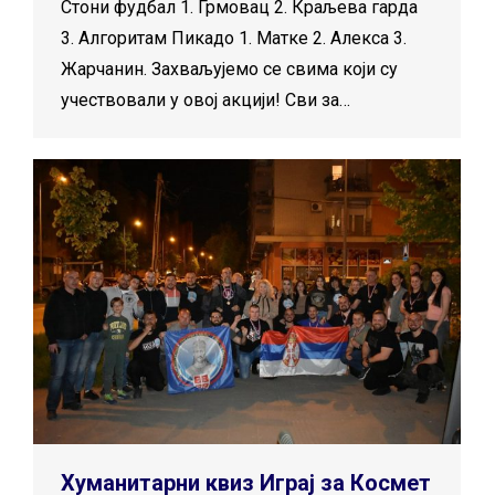
Стони фудбал 1. Грмовац 2. Краљева гарда
3. Алгоритам Пикадо 1. Матке 2. Алекса 3.
Жарчанин. Захваљујемо се свима који су
учествовали у овој акцији! Сви за…
Хуманитарни квиз Играј за Космет