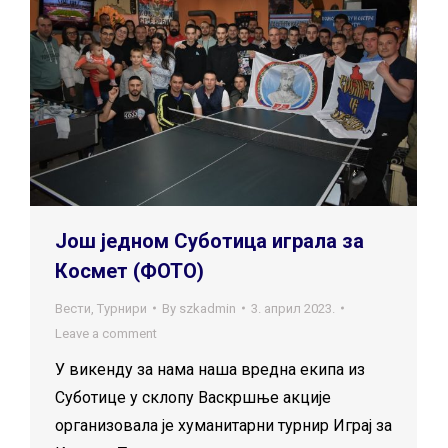
Још једном Суботица играла за
Космет (ФОТО)
Вести
,
Турнири
By
szkadmin
3. април 2023.
Leave a comment
У викенду за нама наша вредна екипа из
Суботице у склопу Васкршње акције
организовала је хуманитарни турнир Играј за