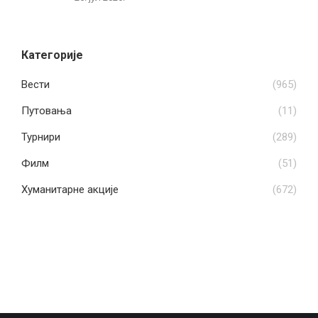
Категорије
Вести
(965)
Путовања
(11)
Турнири
(289)
Филм
(51)
Хуманитарне акције
(672)