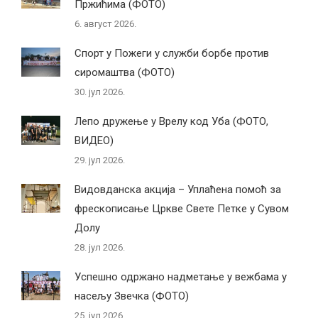
Пржићима (ФОТО)
6. август 2026.
Спорт у Пожеги у служби борбе против
сиромаштва (ФОТО)
30. јул 2026.
Лепо дружење у Врелу код Уба (ФОТО,
ВИДЕО)
29. јул 2026.
Видовданска акција – Уплаћена помоћ за
фрескописање Цркве Свете Петке у Сувом
Долу
28. јул 2026.
Успешно одржано надметање у вежбама у
насељу Звечка (ФОТО)
25. јул 2026.