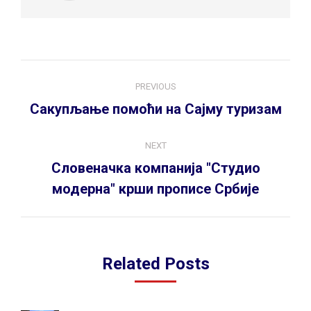
Post
PREVIOUS
navigation
Previous
Сакупљање помоћи на Сајму туризам
post:
NEXT
Словеначка компанија "Студио
Next
модерна" крши прописе Србије
post:
Related Posts