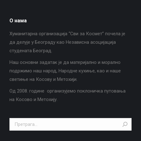
О нама
Хуманитарна организација “Сви за Космет” почела је
да делује у Београду као Независна асоцијација
студената Београд.
Наш основни задатак је да материјално и морално
подржимо наш народ, Народне кухиње, као и наше
светиње на Косову и Метохији.
Од 2008. године организујемо поклоничка путовања
на Косово и Метохију.
Search: