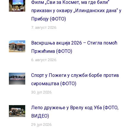
Филм „Сви за Космет, ма где били“
приказан у оквиру „Илинданских дана“ у
Прибоју (ФОТО)
7. август 2026.
Васкршња акција 2026 – Стигла помоћ
Пржићима (ФОТО)
6. август 2026.
Спорт у Пожеги у служби борбе против
сиромаштва (ФОТО)
30. јул 2026.
Лепо дружење у Врелу код Уба (ФОТО,
ВИДЕО)
29. јул 2026.