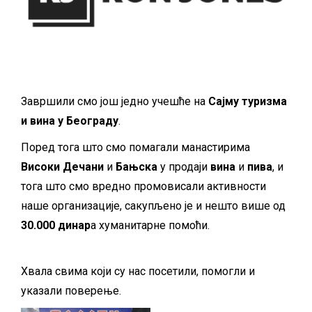
Завршили смо још једно учешће на
Сајму туризма
и вина у Београду
.
Поред тога што смо помагали манастирима
Високи Дечани
и
Бањска
у продаји
вина
и
пива
, и
тога што смо вредно промовисали активности
наше организације, сакупљено је и нешто више од
30.000 динар
а хуманитарне помоћи.
Хвала свима који су нас посетили, помогли и
указали поверење.