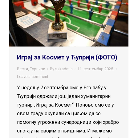
Играј за Космет у Ћуприји (ФОТО)
Вести
,
Турнири
By
szkadmin
11. септембар 2025.
Leave a comment
У недељу 7.септембра смо у Его пабу у
Ћуприји одржали још један хуманитарни
турнир „Играј за Космет“. Поново смо се у
овом граду окупили са циљем да се
помогну угрожени сународници који храбро
опстају на својим огњиштима. И можемо