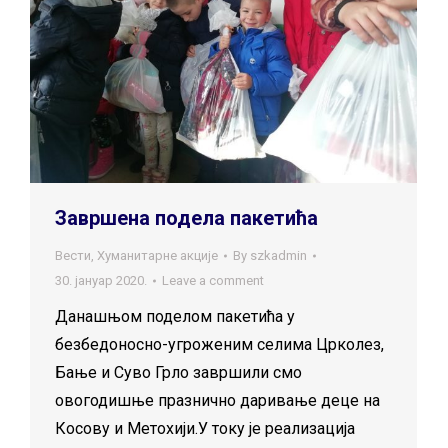
Завршена подела пакетића
Вести
,
Хуманитарне акције
By
szkadmin
30. јануар 2020.
Leave a comment
Данашњом поделом пакетића у
безбедоносно-угроженим селима Црколез,
Бање и Суво Грло завршили смо
овогодишње празнично даривање деце на
Косову и Метохији.У току је реализација