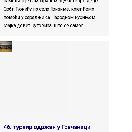
намењен је самохраном оцу четворо деце
Срби Ђокићу из села Гризиме, којег ћемо
помоћи у сарадњи са Народном кухињом
Мајка девет Југовића. Што се самог…
46. турнир одржан у Грачаници