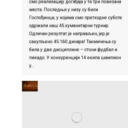
смо реализацију догађаја у та три повезана
места. Последњи у низу су били
Госпођинци, у којима смо претходне суботе
одржали наш 45.хуманитарни турнир.
Одличан резултат је направљен, јер је
сакупљено 45.160 динара! Такмичења су
била у две дисциплине – стони фудбал и
пикадо. У конкуренцији 14 екипа шампион
у…