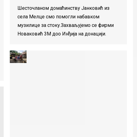
Шесточланом домаћинству Јанковић из
села Мелце смо помогли набавком
музилице за стоку.Захваљујемо се фирми
Новаковић 3М доо Инђија на донацији.