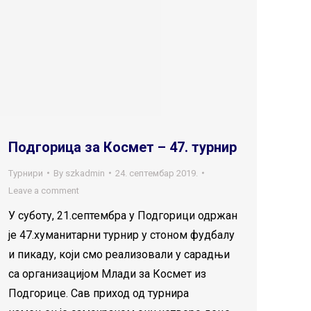
Подгорица за Космет – 47. турнир
Турнири
By
szkadmin
24. септембар 2019.
Leave a comment
У суботу, 21.септембра у Подгорици одржан
је 47.хуманитарни турнир у стоном фудбалу
и пикаду, који смо реализовали у сарадњи
са организацијом Млади за Космет из
Подгорице. Сав приход од турнира