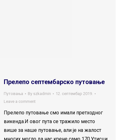
Прелепо септембарско путовање
Путовања
By
szkadmin
12. септембар 2019.
Leave a comment
Прелепо путовање смо имали претходног
викенда.И овог пута се тражило место
више за наше путовање, али је на жалост
многих могло да нас крене само 170.Утисци