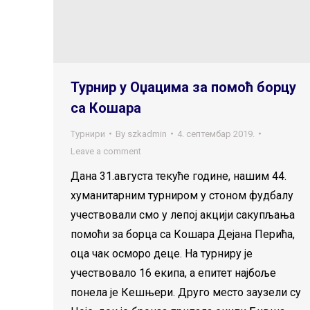
Турнир у Оџацима за помоћ борцу
са Кошара
Турнири
By
szkadmin
4. септембар 2019.
Leave a comment
Дана 31.августа текуће године, нашим 44.
хуманитарним турниром у стоном фудбалу
учествовали смо у лепој акцији сакупљања
помоћи за борца са Кошара Дејана Перића,
оца чак осморо деце. На турниру је
учествовало 16 екипа, а епитет најбоље
понела је Кешњери. Друго место заузели су