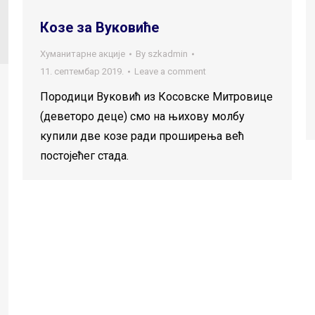
Козе за Вуковиће
Хуманитарне акције
By
szkadmin
11. септембар 2019.
Leave a comment
Породици Вуковић из Косовске Митровице
(деветоро деце) смо на њихову молбу
купили две козе ради проширења већ
постојећег стада.