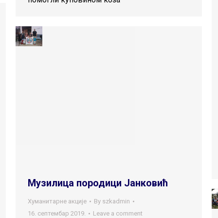
Музилица породици Јанковић
Хуманитарне акције
By
szkadmin
16. септембар 2019.
Leave a comment