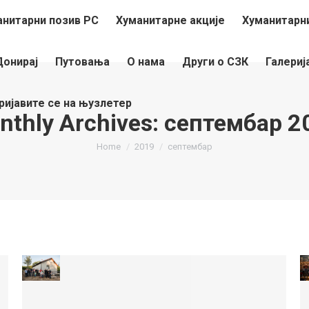
анитарни позив РС
Хуманитарне акције
Хуманитарни
Донирај
Путовања
О нама
Други о СЗК
Галериј
ријавите се на њузлетер
nthly Archives:
септембар 2
You are here:
Home
2019
септембар