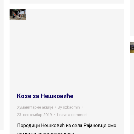
Козе за Нешковиће
Хуманитарне акције
By
szkadmin
23. септембар 2019.
Leave a comment
Породици Нешковић из села Рајановце смо
помогли куповином коза