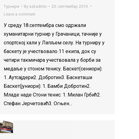
Турнири
By
szkadmin
20. септембар 2019.
Leave a comment
У среду 18.септембра смо одржали
хуманитарни турнир у Грачаници, тачније у
спортској хали у Лапљем селу. На турниру у
баскету је учествовало 11 екипа, док су
четири такмичара учествовала у борби за
медаље у стоном тенису. Баскет(сениори):
1. Аутсајдери2. Добротин3. Баскеташи
Баскет(јуниори): 1. Бамби Добротин2.
Младе наде Стони тенис: 1. Милан Грбић2.
Стефан Јерчетовић3. Огњен…