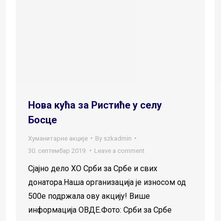
Нова кућа за Ристиће у селу
Босце
Хуманитарне акције
By
szkadmin
30. септембар 2019.
Leave a comment
Сјајно дело ХО Срби за Србе и свих
донатора.Наша организација је износом од
500е подржала ову акцију! Више
информација ОВДЕ.Фото: Срби за Србе