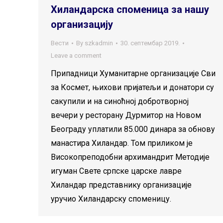
Хиландарска споменица за нашу
организацију
Вести
By
szkadmin
30. септембар 2019.
Leave a comment
Припадници Хуманитарне организације Сви
за Космет, њихови пријатељи и донатори су
сакупили и на синоћној добротворној
вечери у ресторану Дурмитор на Новом
Београду уплатили 85.000 динара за обнову
манастира Хиландар. Том приликом је
Високопреподобни архимандрит Методије
игуман Свете српске царске лавре
Хиландар представнику организације
уручио Хиландарску споменицу.