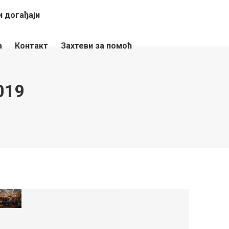
 догађаји
а
Контакт
Захтеви за помоћ
019