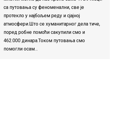
са путовања су феноменални, све је
протекло у најбољем реду и сјајној
атмосфери.Што се хуманитарног дела тиче,
поред робне помоћи сакупили смо и
462.000 динара.Током путовања смо
помогли осам…