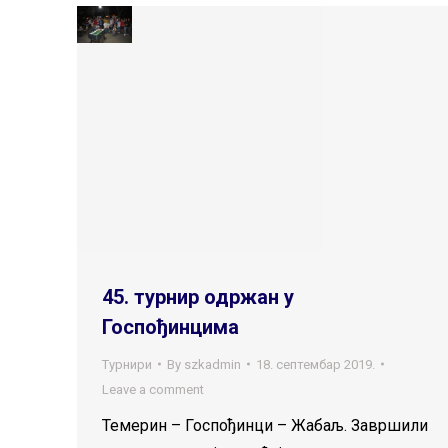
45. турнир одржан у
Госпођинцима
Турнири
By
szkadmin
18. септембар 2019.
Leave a comment
Темерин – Госпођинци – Жабаљ. Завршили