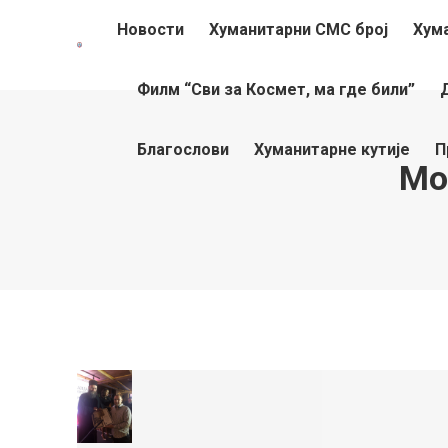
Новости
Хуманитарни СМС број
Хум
Филм “Сви за Космет, ма где били”
Благослови
Хуманитарне кутије
П
Mo