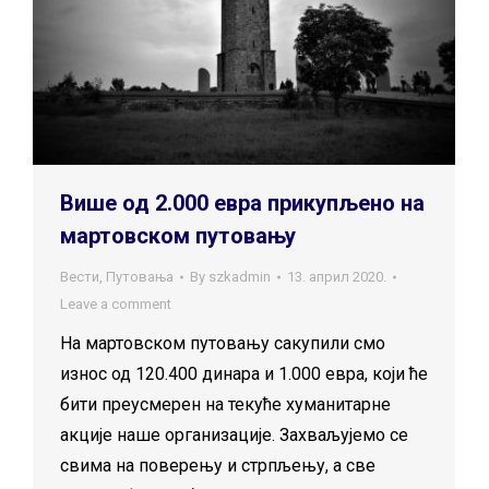
Више од 2.000 евра прикупљено на
мартовском путовању
Вести
,
Путовања
By
szkadmin
13. април 2020.
Leave a comment
На мартовском путовању сакупили смо
износ од 120.400 динара и 1.000 евра, који ће
бити преусмерен на текуће хуманитарне
акције наше организације. Захваљујемо се
свима на поверењу и стрпљењу, а све