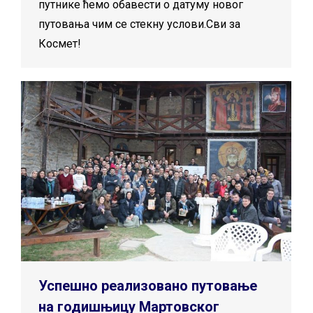
путнике ћемо обавести о датуму новог
путовања чим се стекну услови.Сви за
Космет!
Успешно реализовано путовање
на годишњицу Мартовског