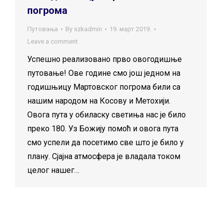
погрома
Путовања
By
szkadmin
19. март 2019.
Leave a comment
Успешно реализовано прво овогодишње
путовање! Ове године смо још једном на
годишњицу Мартовског погрома били са
нашим народом на Косову и Метохији.
Овога пута у обиласку светиња нас је било
преко 180. Уз Божију помоћ и овога пута
смо успели да посетимо све што је било у
плану. Сјајна атмосфера је владала током
целог нашег…