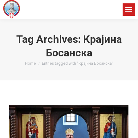
Tag Archives:
Крајина
Босанска
You are here:
Home
Entries tagged with "Крајина Босанска"