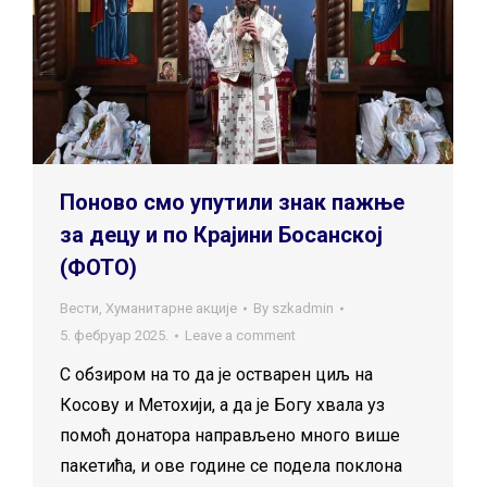
Поново смо упутили знак пажње
за децу и по Крајини Босанској
(ФОТО)
Вести
,
Хуманитарне акције
By
szkadmin
5. фебруар 2025.
Leave a comment
С обзиром на то да је остварен циљ на
Косову и Метохији, а да је Богу хвала уз
помоћ донатора направљено много више
пакетића, и ове године се подела поклона