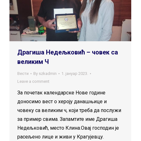
Драгиша Недељковић – човек са
великим Ч
Вести
By
szkadmin
1. јануар 2023.
Leave a comment
За почетак календарске Нове године
доносимо вест о хероју данашњице и
човеку са великим ч, који треба да послужи
за пример свима. Запамтите име Драгиша
Недељковић, место Клина.Овај господин је
расељено лице и живи у Крагујевцу.