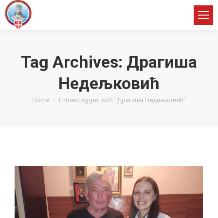
Tag Archives:
Драгиша
Недељковић
You are here:
Home
Entries tagged with "Драгиша Недељковић"