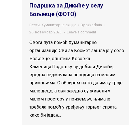
Подршка за Дикиће у селу
Бољевце (ФОТО)
Вести
,
Хуманитарне акције
By
szkadmin
26. новембар 2023.
Leave a comment
Овога пута помоћ Хуманитарне
организације Сви за Космет зашла је у село
Бољевце, општина Косовка
Каменица.Подршку су добили Дикићи,
вредна седмочлана породица са малим
примањима. С обзиром на то да имају троје
мале деце, а сви заједно су живели у
малом простору у приземљу, њима је
требала помоћ у уређењу горњег спрата
како би један…