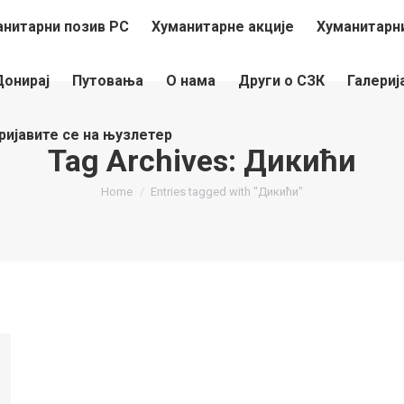
анитарни позив РС
Хуманитарне акције
Хуманитарни
Донирај
Путовања
О нама
Други о СЗК
Галериј
ријавите се на њузлетер
Tag Archives:
Дикићи
You are here:
Home
Entries tagged with "Дикићи"