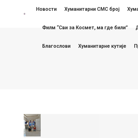
Новости
Хуманитарни СМС број
Хум
Филм “Сви за Космет, ма где били”
Благослови
Хуманитарне кутије
П