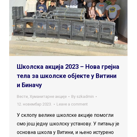
Школска акција 2023 – Нова грејна
тела за школске објекте у Витини
и Биначу
Вести
,
Хуманитарне акције
By
szkadmin
12. новембар 2023.
Leave a comment
У склопу велике школске акције помогли
смо још једну школску установу. У питању је
основна школа у Витини, и њено истурено