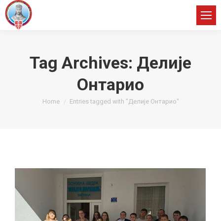
Tag Archives:
Делије
Онтарио
You are here:
Home
Entries tagged with "Делије Онтарио"