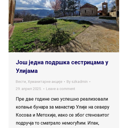
Још једна подршка сестрицама у
Улијама
Вести
,
Хуманитарне акције
By
szkadmin
29. април 2025.
Leave a comment
Пре две године смо успешно реализовали
копање бунара за манастир Улије на северу
Косова и Метохије, иако се због стеновитог
подручја то сматрало немогућим. Ипак,