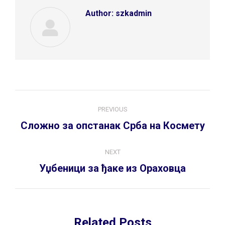
Author:
szkadmin
Post
PREVIOUS
navigation
Previous
Сложно за опстанак Срба на Космету
post:
NEXT
Next
Уџбеници за ђаке из Ораховца
post:
Related Posts