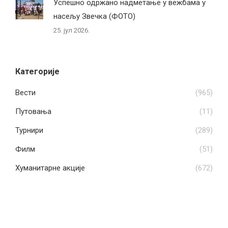
Успешно одржано надметање у вежбама у
насељу Звечка (ФОТО)
25. јул 2026.
Категорије
Вести
(965)
Путовања
(11)
Турнири
(289)
Филм
(51)
Хуманитарне акције
(672)