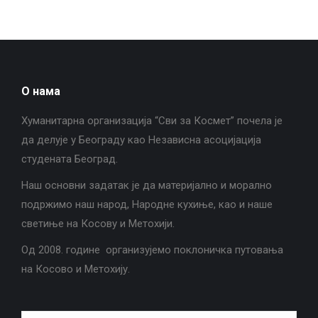
О нама
Хуманитарна организација “Сви за Космет” почела је
да делује у Београду као Независна асоцијација
студената Београд.
Наш основни задатак је да материјално и морално
подржимо наш народ, Народне кухиње, као и наше
светиње на Косову и Метохији.
Од 2008. године организујемо поклоничка путовања
на Косово и Метохију.