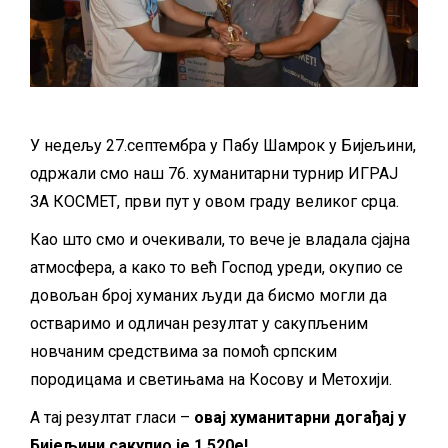
У недељу 27.септембра у Пабу Шамрок у Бијељини,
одржали смо наш 76. хуманитарни турнир ИГРАЈ
ЗА КОСМЕТ, први пут у овом граду великог срца.
Као што смо и очекивали, то вече је владала сјајна
атмосфера, а како то већ Господ уреди, окупио се
довољан број хуманих људи да бисмо могли да
остваримо и одличан резултат у сакупљеним
новчаним средствима за помоћ српским
породицама и светињама на Косову и Метохији.
А тај резултат гласи –
овај хуманитарни догађај у
Бијељини сакупио је 1.520е!