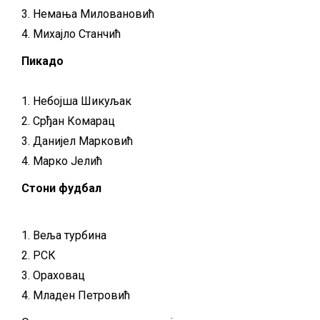
3. Немања Миловановић
4. Михајло Станчић
Пикадо
1. Небојша Шикуљак
2. Срђан Комарац
3. Данијел Марковић
4. Марко Јелић
Стони фудбал
1. Веља турбина
2. РСК
3. Ораховац
4. Младен Петровић