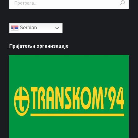
Search:
Serbian
Пријатељи организације