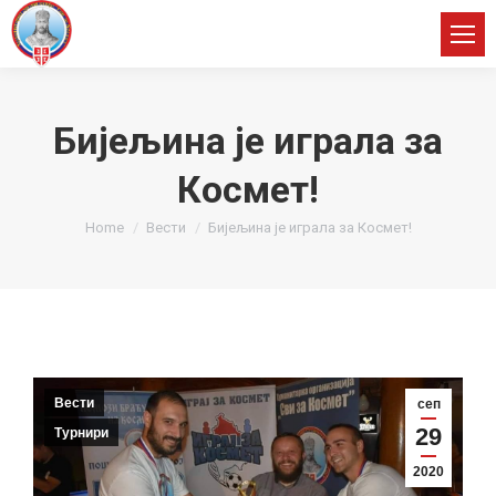
Бијељина је играла за
Космет!
You are here:
Home
Вести
Бијељина је играла за Космет!
Вести
сеп
29
Турнири
2020