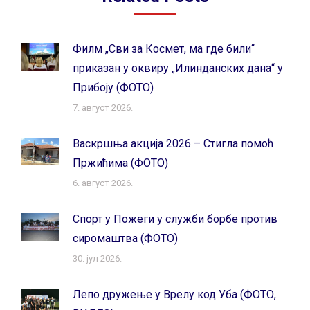
Филм „Сви за Космет, ма где били“
приказан у оквиру „Илинданских дана“ у
Прибоју (ФОТО)
7. август 2026.
Васкршња акција 2026 – Стигла помоћ
Пржићима (ФОТО)
6. август 2026.
Спорт у Пожеги у служби борбе против
сиромаштва (ФОТО)
30. јул 2026.
Лепо дружење у Врелу код Уба (ФОТО,