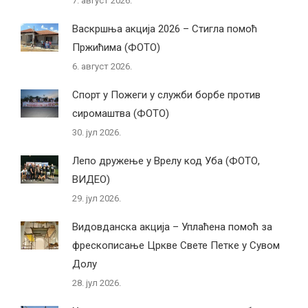
7. август 2026.
Васкршња акција 2026 – Стигла помоћ
Пржићима (ФОТО)
6. август 2026.
Спорт у Пожеги у служби борбе против
сиромаштва (ФОТО)
30. јул 2026.
Лепо дружење у Врелу код Уба (ФОТО,
ВИДЕО)
29. јул 2026.
Видовданска акција – Уплаћена помоћ за
фрескописање Цркве Свете Петке у Сувом
Долу
28. јул 2026.