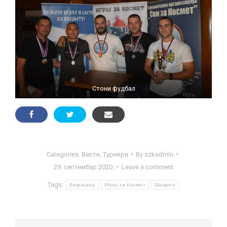
Стони фудбал
Categories:
Вести
,
Турнири
By
szkadmin
29. септембар 2020.
Leave a comment
Tags:
Бијељина
Играј за Космет
Шамрок