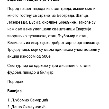
Поред нашег народа из овог града, имали смо и
много гостију са стране: из Београда, Шапца,
Лазаревца, Бусија, околине Бијељине…Такође су
нам ово вече улепшали свештеници Епархије
зворничко-тузланске, отац Љубомир и отац
Велислав из епархијске добротворне организације
Тројеручица, који су овом приликом учествовали у
акцији износом од 500е.
Сам турнир се одржао у три дисиплине: стони
фудбал, пикадо и билијар.
Поредак:
Билијар
1. Љубомир Самарџић
2. Дашо Симеуновић