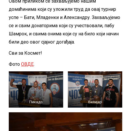
Овом приликом се захваљујемо нашим
домаћинима који су уложили труд да овај турнир
успе – Бати, Младенки и Александру. Захваљујемо
се и свим донаторима који су учествовали, пабу
Шамрок, и свима онима који су на било који начин
били део овог сјајног догађаја.
Сви за Космет!
Фото
ОВДЕ
.
Пикадо
Билијар