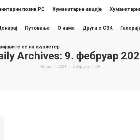
анитарни позив РС
Хуманитарне акције
Хуманитарни
Донирај
Путовања
О нама
Други о СЗК
Галериј
ријавите се на њузлетер
aily Archives:
9. фебруар 202
You are here:
Home
2021
фебруар
09