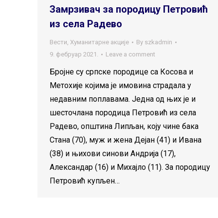
Замрзивач за породицу Петровић
из села Радево
Вести
,
Хуманитарне акције
By
szkadmin
9. фебруар 2021.
Leave a comment
Бројне су српске породице са Косова и
Метохије којима је имовина страдала у
недавним поплавама. Једна од њих је и
шесточлана породица Петровић из села
Радево, општина Липљан, коју чине бака
Стана (70), муж и жена Дејан (41) и Ивана
(38) и њихови синови Андрија (17),
Александар (16) и Михајло (11). За породицу
Петровић купљен…