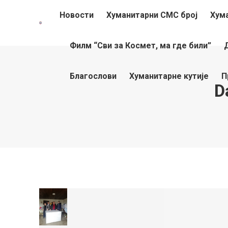
Новости
Хуманитарни СМС број
Хум
Филм “Сви за Космет, ма где били”
Благослови
Хуманитарне кутије
П
D